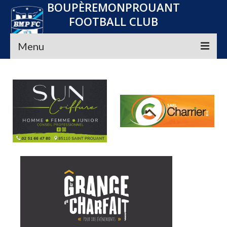
BOUPÈREMONPROUANT
FOOTBALL CLUB
Menu
Accueil
Le club
Seniors
Jeunes
Convocations
Nos Partenaires
Planning
Média