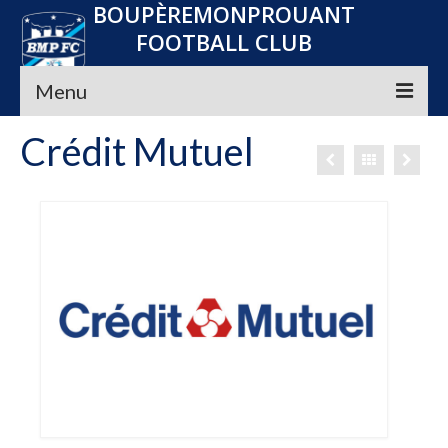
BOUPÈREMONPROUANT
FOOTBALL CLUB
Menu
Crédit Mutuel
Accueil
Le club
Seniors
Jeunes
Convocations
Nos Partenaires
Planning
Média