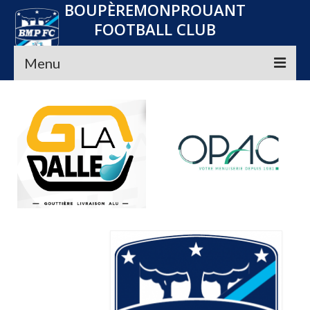
BOUPÈREMONPROUANT
FOOTBALL CLUB
Menu
Accueil
Le club
Seniors
Jeunes
Convocations
Nos Partenaires
Planning
Média