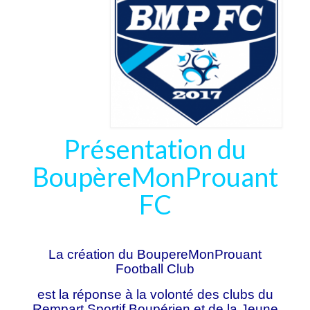
Boutique
Contact
Présentation du
BoupèreMonProuant
FC
La création du BoupereMonProuant
Football Club
est la réponse à la volonté des clubs du
Rempart Sportif Boupérien et de la Jeune