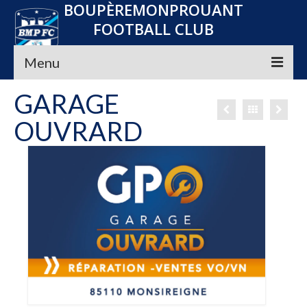
BOUPÈREMONPROUANT
FOOTBALL CLUB
Menu
GARAGE
Accueil
OUVRARD
Le club
Seniors
Jeunes
Convocations
Nos Partenaires
Planning
Média