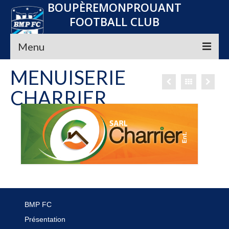
BOUPÈREMONPROUANT
FOOTBALL CLUB
Menu
MENUISERIE
Accueil
CHARRIER
Le club
Seniors
Jeunes
Convocations
Nos Partenaires
Planning
BMP FC
Présentation
Média