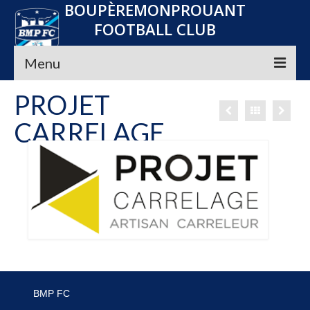
BOUPÈREMONPROUANT
FOOTBALL CLUB
Menu
PROJET
Accueil
CARRELAGE
Le club
Seniors
Jeunes
Convocations
Nos Partenaires
Planning
BMP FC
Média