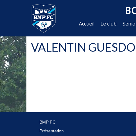
B
Accueil
Le club
Senio
VALENTIN GUESD
BMP FC
Présentation