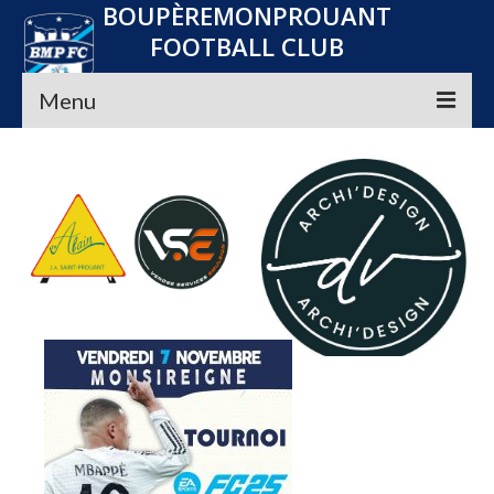
BOUPÈREMONPROUANT
FOOTBALL CLUB
Menu
Accueil
Le club
Seniors
Jeunes
Convocations
Nos Partenaires
Planning
Média