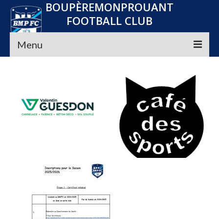
BOUPÈREMONPROUANT
FOOTBALL CLUB
Menu
Accueil
Le club
Seniors
Jeunes
Convocations
Nos Partenaires
Planning
Média