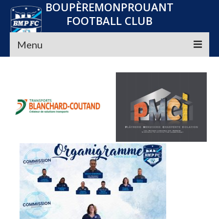
BOUPÈREMONPROUANT
FOOTBALL CLUB
Menu
Accueil
Le club
Seniors
Jeunes
Convocations
Nos Partenaires
Planning
Média