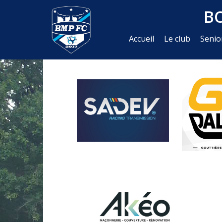
B
Accueil
Le club
Senio