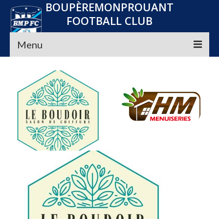
BOUPÈREMONPROUANT
FOOTBALL CLUB
Menu
Accueil
Le club
Seniors
Jeunes
Convocations
Nos Partenaires
Planning
Média