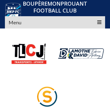
BOUPÈREMONPROUANT
FOOTBALL CLUB
Menu
Accueil
Le club
Seniors
Jeunes
Convocations
Nos Partenaires
Planning
Média