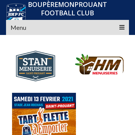
BOUPÈREMONPROUANT
FOOTBALL CLUB
Menu
Accueil
Le club
Seniors
Jeunes
Convocations
Nos Partenaires
Planning
Média